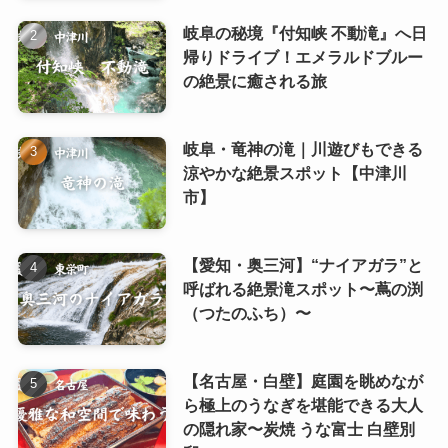
岐阜の秘境『付知峡 不動滝』へ日
帰りドライブ！エメラルドブルー
の絶景に癒される旅
岐阜・竜神の滝｜川遊びもできる
涼やかな絶景スポット【中津川
市】
【愛知・奥三河】“ナイアガラ”と
呼ばれる絶景滝スポット〜蔦の渕
（つたのふち）〜
【名古屋・白壁】庭園を眺めなが
ら極上のうなぎを堪能できる大人
の隠れ家〜炭焼 うな富士 白壁別